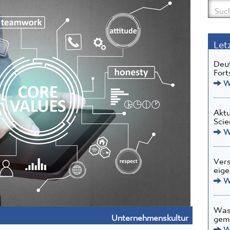
Let
Deut
Fort
We
Aktu
Scie
We
Vers
eige
We
Was 
Unternehmenskultur
gem
We