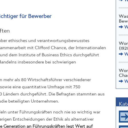
chtiger für Bewerber
Was 
Bew
We
ften
 über ethisches und verantwortungsbewusstes
Wome
sammenarbeit mit Clifford Chance, der Internationalen
(1921
We
nd dem Institute of Business Ethics durchgeführt
Handelns insbesondere bei schwierigen
Wom
Char
n mehr als 80 Wirtschaftsführer verschiedener
We
, sowie eine quantitative Umfrage mit 750
90 Ländern durchgeführt. Die Befragten stammten aus
die beteiligten Unternehmen.
Kat
deln unter Führungskräften noch nie so wichtig war
rigen Entscheidungen der Ethik als alternativer
e Generation an Führungskräften legt Wert auf