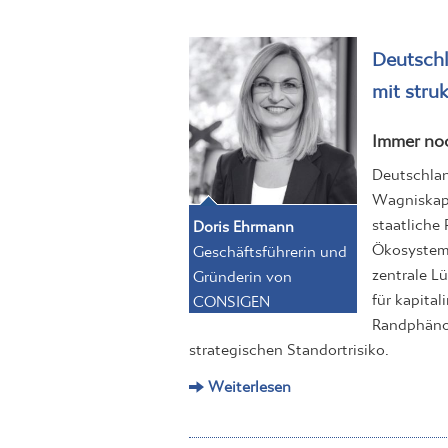
Deutschl
mit stru
Immer noc
Deutschlan
Wagniskapi
staatliche
Doris Ehrmann
Ökosystem 
Geschäftsführerin und
zentrale L
Gründerin von
für kapita
CONSIGEN
Randphäno
strategischen Standortrisiko.
Weiterlesen