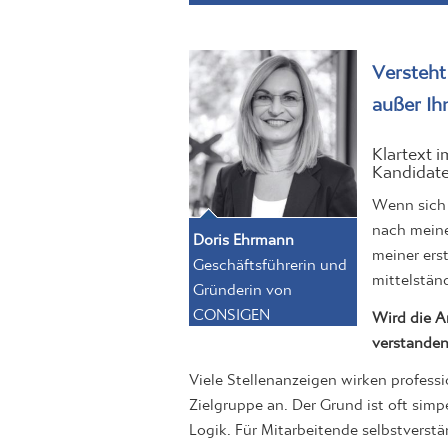
Versteht
außer Ih
Klartext 
Kandidat
Wenn sich 
nach meiner
Doris Ehrmann
meiner ers
Geschäftsführerin und
mittelstä
Gründerin von
CONSIGEN
Wird die A
verstande
Viele Stellenanzeigen wirken professi
Zielgruppe an. Der Grund ist oft simp
Logik. Für Mitarbeitende selbstverstä