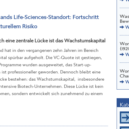
ands Life-Sciences-Standort: Fortschritt
Was 
Bew
kturellem Risiko
We
h eine zentrale Lücke ist das Wachstumskapital
Wome
(1921
d hat in den vergangenen zehn Jahren im Bereich
We
tal spürbar aufgeholt. Die VC-Quote ist gestiegen,
 Programme wurden ausgeweitet, das Start-up-
Wom
ist professioneller geworden. Dennoch bleibt eine
Char
ücke bestehen: das Wachstumskapital, insbesondere
We
lintensive Biotech-Unternehmen. Diese Lücke ist kein
men, sondern entwickelt sich zunehmend zu einem
Kat