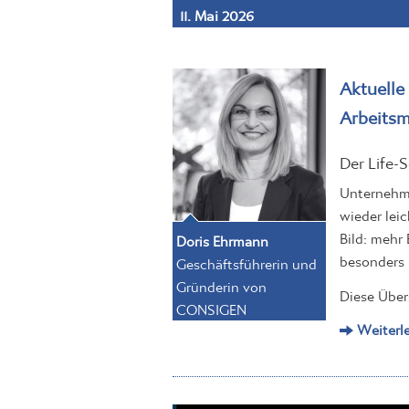
11. Mai 2026
Aktuelle
Arbeitsm
Der Life-
Unternehme
wieder leic
Bild: mehr
Doris Ehrmann
besonders i
Geschäftsführerin und
Gründerin von
Diese Über
CONSIGEN
Weiterl