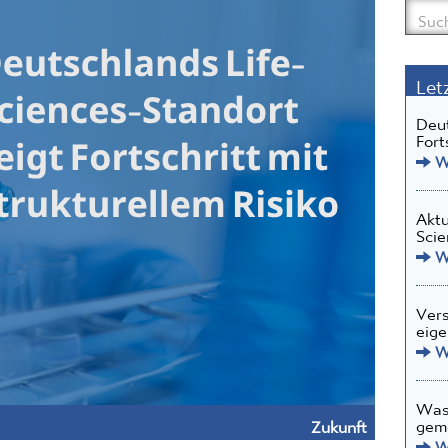
Let
Deut
Fort
We
Aktu
Scie
We
Vers
eige
We
Was 
gem
Zukunft
We