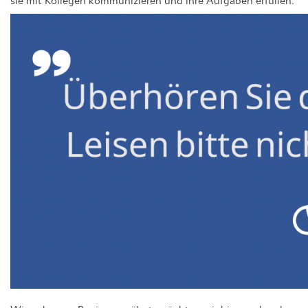
Wie schon zu Beginn erwähnt, möchten wir hier nochmal