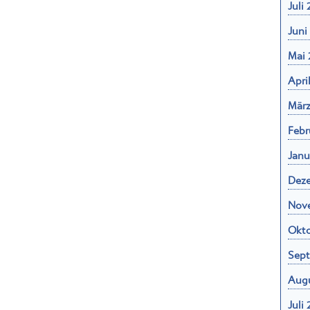
Juli
Juni
Mai 
Apri
März
Febr
Janu
Dez
Nov
Okto
Sept
Augu
Juli