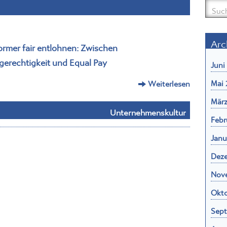
Arc
ormer fair entlohnen: Zwischen
gerechtigkeit und Equal Pay
Juni
Mai 
Weiterlesen
März
Unternehmenskultur
Febr
Janu
Dez
Nov
Okto
Sept
Augu