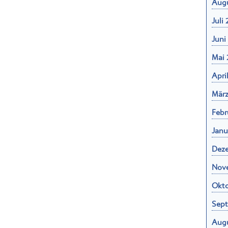
Juli
Juni
Mai 
Apri
März
Febr
Janu
Dez
Nov
Okto
Sep
Aug