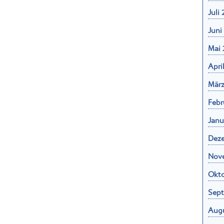
Juli
Juni
Mai 
Apri
März
Febr
Janu
Dez
Nov
Okto
Sept
Augu