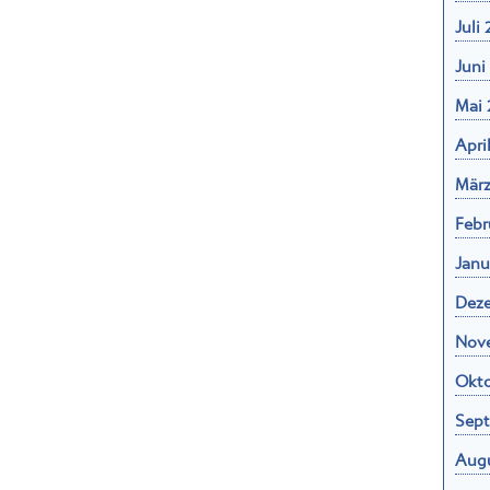
Juli
Juni
Mai 
Apri
März
Febr
Janu
Dez
Nov
Okto
Sept
Augu