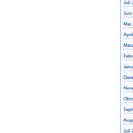
Juli
Juni
Mai 
Apri
März
Febr
Janu
Dez
Nov
Okto
Sept
Augu
Juli