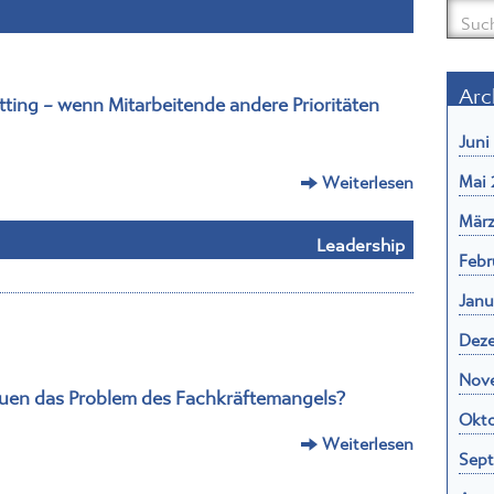
Arc
tting – wenn Mitarbeitende andere Prioritäten
Juni
Mai 
Weiterlesen
März
Leadership
Febr
Janu
Dez
Nov
uen das Problem des Fachkräftemangels?
Okto
Weiterlesen
Sept
Augu