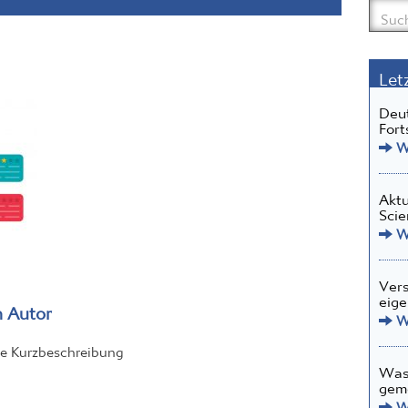
Let
Deut
Fort
We
Aktu
Scie
We
Vers
eige
 Autor
We
ine Kurzbeschreibung
Was 
gem
We