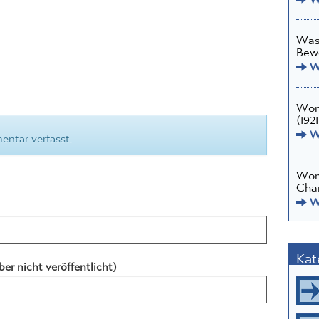
Was 
Bew
We
Wome
(1921
We
entar verfasst.
Wom
Char
We
Kat
ber nicht veröffentlicht)